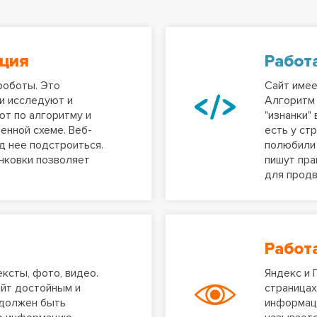
ация
Работ
роботы. Это
Сайт имее
и исследуют и
Алгоритм
ют по алгоритму и
"изнанки"
енной схеме. Веб-
есть у ст
д нее подстроиться.
полюбили 
нковки позволяет
пишут пра
для продв
Работ
ексты, фото, видео.
Яндекс и 
айт достойным и
страницах
 должен быть
информаци