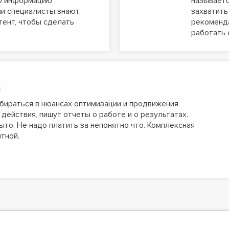
ю информацию
называетс
и специалисты знают,
захватить
тент, чтобы сделать
рекоменда
работать 
х
бираться в нюансах оптимизации и продвижения
действия, пишут отчеты о работе и о результатах.
ыто. Не надо платить за непонятно что. Комплексная
тной.