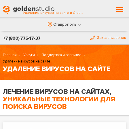
Togg
Удаление вирусов на сайте в Ставрополе
navi
Ставрополь
+7 (800) 775-17-37
Заказать звонок
Главная
Услуги
Поддержка и развитие
Удаление вирусов на сайте
УДАЛЕНИЕ ВИРУСОВ НА САЙТЕ
ЛЕЧЕНИЕ ВИРУСОВ НА САЙТАХ,
УНИКАЛЬНЫЕ ТЕХНОЛОГИИ ДЛЯ
ПОИСКА ВИРУСОВ