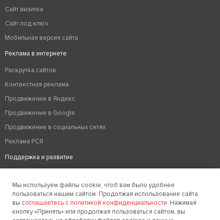
Сайт визитка
Сайт под ключ
Мобильная версия сайта
Реклама в интернете
Раскрутка сайтов
Контекстная реклама
Продвижение в Яндекс
Продвижение в Google
Продвижение в социальных сетях
Реклама РСЯ
Поддержка и развитие
Аудит сайта
Мы используем файлы cookie, чтоб вам было удобнее
Вывод из бана
пользоваться нашим сайтом. Продолжая использование сайта,
Техподдержка сайтов
вы
соглашаетесь с политикой конфиденциальности
. Нажимая
кнопку «Принять» или продолжая пользоваться сайтом, вы
Редизайн сайтов