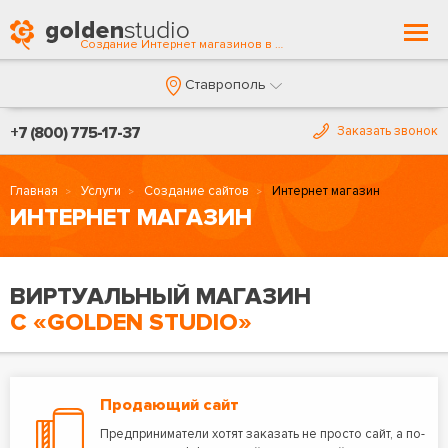
Togg
Создание Интернет магазинов в Ставрополе
navi
Ставрополь
+7 (800) 775-17-37
Заказать звонок
Главная
Услуги
Создание сайтов
Интернет магазин
ИНТЕРНЕТ МАГАЗИН
ВИРТУАЛЬНЫЙ МАГАЗИН
С «GOLDEN STUDIO»
Продающий сайт
Предприниматели хотят заказать не просто сайт, а по-