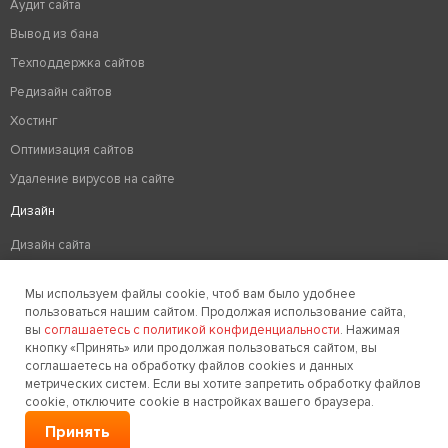
Аудит сайта
Вывод из бана
Техподдержка сайтов
Редизайн сайтов
Хостинг
Оптимизация сайтов
Удаление вирусов на сайте
Дизайн
Дизайн сайта
Разработка логотипа компании
Мы используем файлы cookie, чтоб вам было удобнее
Создание фирменного стиля
пользоваться нашим сайтом. Продолжая использование сайта,
вы
соглашаетесь с политикой конфиденциальности
. Нажимая
кнопку «Принять» или продолжая пользоваться сайтом, вы
соглашаетесь на обработку файлов cookies и данных
Заказать звонок
метрических систем. Если вы хотите запретить обработку файлов
cookie, отключите cookie в настройках вашего браузера.
© 2006-2026. Golden Studio
Принять