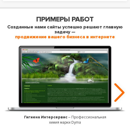
ПРИМЕРЫ РАБОТ
Созданные нами сайты успешно решают главную
задачу —
продвижение вашего бизнеса в интернете
Гигиена Интерсервис
– Профессиональная
Kuba
химия марки Dyma