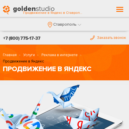
Togg
Продвижение в Яндекс в Ставрополе
navi
Ставрополь
+7 (800) 775-17-37
Заказать звонок
Главная
Услуги
Реклама в интернете
Продвижение в Яндекс
ПРОДВИЖЕНИЕ В ЯНДЕКС